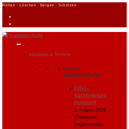
Zum
Retten - Löschen - Bergen - Schützen
Inhalt
springen
Aktuelles & Termine
Neuste
Einsatzberichte:
F2[+] –
Nachforderung
Feldbrand
5. August 2026
Einsatzort:
Engterstraße,