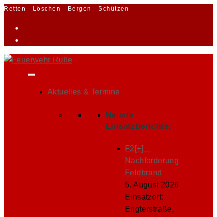
Zum
Retten - Löschen - Bergen - Schützen
Inhalt
springen
Aktuelles & Termine
Neuste
Einsatzberichte:
F2[+] –
Nachforderung
Feldbrand
5. August 2026
Einsatzort:
Engterstraße,