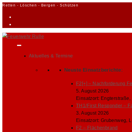
Zum
Retten - Löschen - Bergen - Schützen
Inhalt
springen
Aktuelles & Termine
Neuste Einsatzberichte:
F2[+] – Nachforderung F
5. August 2026
Einsatzort: Engterstraße,
TH1/First Responder – F
3. August 2026
Einsatzort: Grubenweg, 
F2 – Flächenbrand