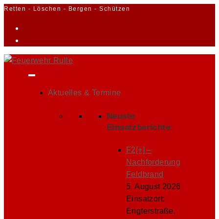
Zum
Retten - Löschen - Bergen - Schützen
Inhalt
springen
Aktuelles & Termine
Neuste
Einsatzberichte:
F2[+] –
Nachforderung
Feldbrand
5. August 2026
Einsatzort:
Engterstraße,