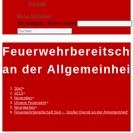
Kontakt
Menü
Schließen
Diese
Suchbegriff... [Enter-Taste]
Website
Press
durchsuchen
Escape
to
Feuerwehrbereitscha
close
the
an der Allgemeinhei
search
panel.
Start
>
2013
>
November
>
Unsere Feuerwehr
>
Neuigkeiten
>
Feuerwehrbereitschaft Süd – „Großer Dienst an der Allgemeinheit“