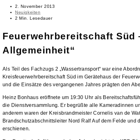
Beitrag
2. November 2013
veröffentlicht:
Beitrags-
Neuigkeiten
Kategorie:
Lesedauer:
2 Min. Lesedauer
Feuerwehrbereitschaft Süd 
Allgemeinheit“
Als Teil des Fachzugs 2 „Wassertransport“ war eine Abor
Kreisfeuerwehrbereitschaft Süd im Gerätehaus der Feuer
und die Einsätze des vergangenen Jahres prägten den Ab
Heinz Bonhaus eröffnete um 19:30 Uhr als Bereitschaftsfü
die Dienstversammlung. Er begrüßte alle Kameradinnen u
anderem waren der Kreisbrandmeister Cornelis van de Water
Brandschutzabschnittsleiter Nord Ralf Auf dem Felde und d
erschienen.