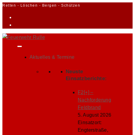
Zum
Retten - Löschen - Bergen - Schützen
Inhalt
springen
Aktuelles & Termine
Neuste
Einsatzberichte:
F2[+] –
Nachforderung
Feldbrand
5. August 2026
Einsatzort:
Engterstraße,