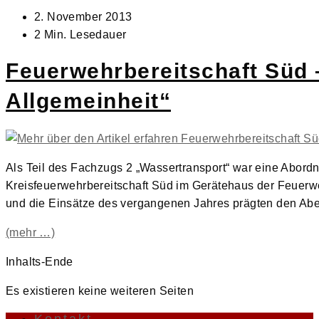
Beitrag
2. November 2013
veröffentlicht:
Lesedauer:
2 Min. Lesedauer
Feuerwehrbereitschaft Süd 
Allgemeinheit“
Als Teil des Fachzugs 2 „Wassertransport“ war eine Abor
Kreisfeuerwehrbereitschaft Süd im Gerätehaus der Feuer
und die Einsätze des vergangenen Jahres prägten den Ab
(mehr …)
Inhalts-Ende
Es existieren keine weiteren Seiten
Kontakt