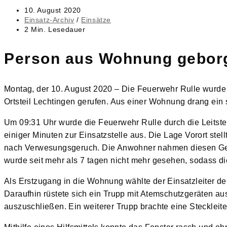
Beitrag
10. August 2020
veröffentlicht:
Beitrags-
Einsatz-Archiv
/
Einsätze
Kategorie:
Lesedauer:
2 Min. Lesedauer
Person aus Wohnung gebor
Montag, der 10. August 2020 – Die Feuerwehr Rulle wurde 
Ortsteil Lechtingen gerufen. Aus einer Wohnung drang ein 
Um 09:31 Uhr wurde die Feuerwehr Rulle durch die Leitste
einiger Minuten zur Einsatzstelle aus. Die Lage Vorort ste
nach Verwesungsgeruch. Die Anwohner nahmen diesen Geruc
wurde seit mehr als 7 tagen nicht mehr gesehen, sodass di
Als Erstzugang in die Wohnung wählte der Einsatzleiter d
Daraufhin rüstete sich ein Trupp mit Atemschutzgeräten a
auszuschließen. Ein weiterer Trupp brachte eine Steckleiter