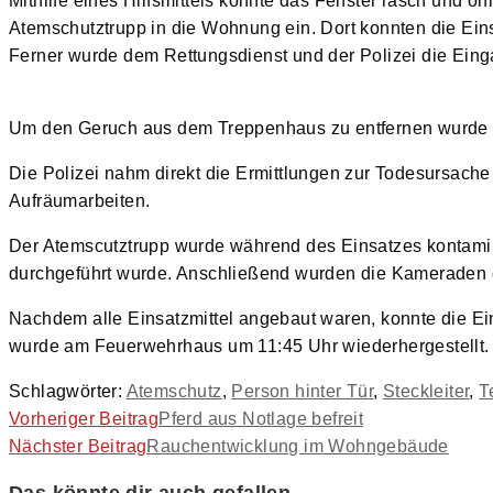
Mithilfe eines Hilfsmittels konnte das Fenster rasch und 
Atemschutztrupp in die Wohnung ein. Dort konnten die Ein
Ferner wurde dem Rettungsdienst und der Polizei die Eing
Um den Geruch aus dem Treppenhaus zu entfernen wurde e
Die Polizei nahm direkt die Ermittlungen zur Todesursache
Aufräumarbeiten.
Der Atemscutztrupp wurde während des Einsatzes kontamin
durchgeführt wurde. Anschließend wurden die Kameraden d
Nachdem alle Einsatzmittel angebaut waren, konnte die Ein
wurde am Feuerwehrhaus um 11:45 Uhr wiederhergestellt. I
Schlagwörter
:
Atemschutz
,
Person hinter Tür
,
Steckleiter
,
T
Weitere
Vorheriger Beitrag
Pferd aus Notlage befreit
Nächster Beitrag
Rauchentwicklung im Wohngebäude
Artikel
ansehen
Das könnte dir auch gefallen