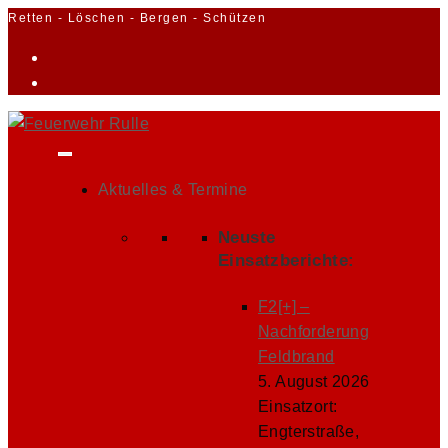
Zum
Retten - Löschen - Bergen - Schützen
Inhalt
springen
Aktuelles & Termine
Neuste
Einsatzberichte:
F2[+] –
Nachforderung
Feldbrand
5. August 2026
Einsatzort:
Engterstraße,