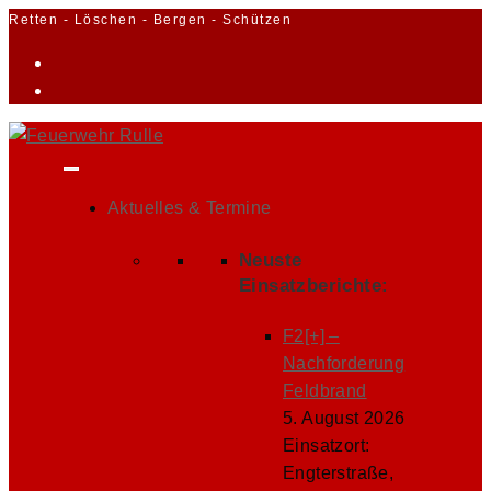
Zum
Retten - Löschen - Bergen - Schützen
Inhalt
springen
Aktuelles & Termine
Neuste
Einsatzberichte:
F2[+] –
Nachforderung
Feldbrand
5. August 2026
Einsatzort:
Engterstraße,