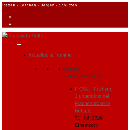
Zum
Retten - Löschen - Bergen - Schützen
Inhalt
springen
Aktuelles & Termine
Neuste
Einsatzberichte:
F GSL – Fachzug
2 unterstützt bei
Flächenbrand in
Bohmte
31. Juli 2026
Einsatzort: