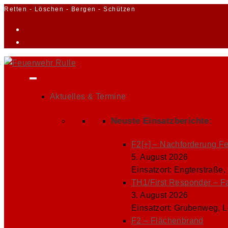
Zum
Retten - Löschen - Bergen - Schützen
Inhalt
springen
Aktuelles & Termine
Neuste Einsatzberichte:
F2[+] – Nachforderung F
5. August 2026
Einsatzort: Engterstraße,
TH1/First Responder – F
3. August 2026
Einsatzort: Grubenweg, 
F2 – Flächenbrand