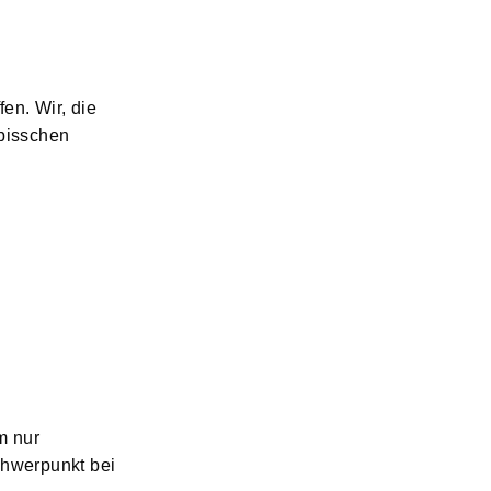
en. Wir, die
 bisschen
m nur
hwerpunkt bei