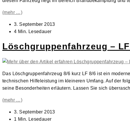
diesem Fahrzeug liegt im Bereich Brandbekämpfung und tec
(mehr …)
Beitrag
3. September 2013
veröffentlicht:
Lesedauer:
4 Min. Lesedauer
Löschgruppenfahrzeug – LF
Das Löschgruppenfahrzeug 8/6 kurz LF 8/6 ist ein modern
technischen Hilfeleistung im kleineren Umfang. Auf der fo
seine Besonderheiten erläutern. Lassen Sie sich überrasc
(mehr …)
Beitrag
3. September 2013
veröffentlicht:
Lesedauer:
1 Min. Lesedauer