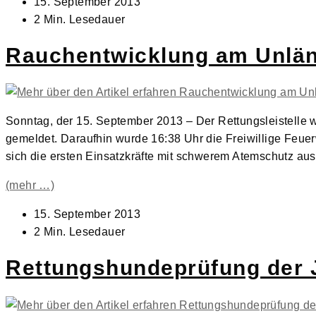
Beitrag
15. September 2013
veröffentlicht:
Lesedauer:
2 Min. Lesedauer
Rauchentwicklung am Unlä
Sonntag, der 15. September 2013 – Der Rettungsleistell
gemeldet. Daraufhin wurde 16:38 Uhr die Freiwillige Feuer
sich die ersten Einsatzkräfte mit schwerem Atemschutz aus
(mehr …)
Beitrag
15. September 2013
veröffentlicht:
Lesedauer:
2 Min. Lesedauer
Rettungshundeprüfung der 