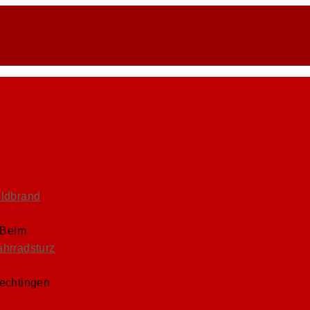
eldbrand
 Belm
ahrradsturz
Lechtingen