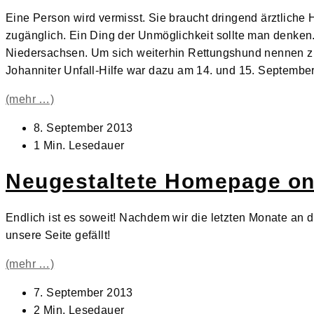
Eine Person wird vermisst. Sie braucht dringend ärztliche 
zugänglich. Ein Ding der Unmöglichkeit sollte man denken
Niedersachsen. Um sich weiterhin Rettungshund nennen zu
Johanniter Unfall-Hilfe war dazu am 14. und 15. Septemb
(mehr …)
Beitrag
8. September 2013
veröffentlicht:
Lesedauer:
1 Min. Lesedauer
Neugestaltete Homepage on
Endlich ist es soweit! Nachdem wir die letzten Monate an di
unsere Seite gefällt!
(mehr …)
Beitrag
7. September 2013
veröffentlicht:
Lesedauer:
2 Min. Lesedauer