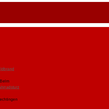
eldbrand
 Belm
ahrradsturz
Lechtingen