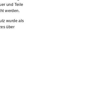
er und Teile
cht werden.
utz wurde als
zes über