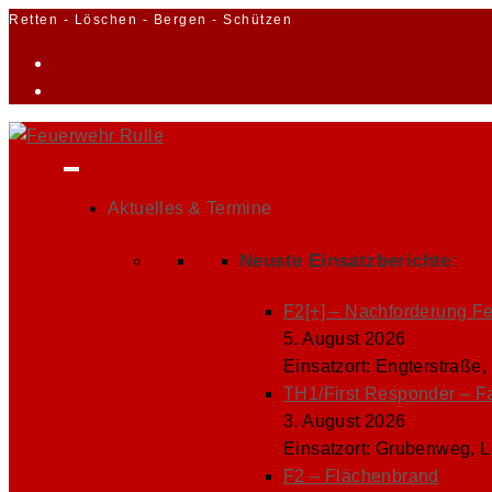
Zum
Retten - Löschen - Bergen - Schützen
Inhalt
springen
Aktuelles & Termine
Neuste Einsatzberichte:
F2[+] – Nachforderung F
5. August 2026
Einsatzort: Engterstraße,
TH1/First Responder – F
3. August 2026
Einsatzort: Grubenweg, 
F2 – Flächenbrand