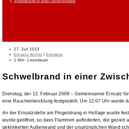
Schwelbrand in einer Zwischenwand
Beitrag
27. Juli 2013
veröffentlicht:
Beitrags-
Einsatz-Archiv
/
Einsätze
Kategorie:
Lesedauer:
1 Min. Lesedauer
Schwelbrand in einer Zwis
Dienstag, der 12. Februar 2008 – Gemeinsamer Einsatz für
eine Rauchentwicklung festgestellt. Um 12:07 Uhr wurde d
An der Einsatzstelle am Pingelstrang in Hollage wurde fes
wurde geöffnet, so dass Flammen aufloderten, die gezielt
geklinkerten Außenwand und der ursprünglichen Wand sch