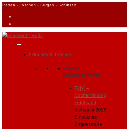
Zum
Retten - Löschen - Bergen - Schützen
Inhalt
springen
Aktuelles & Termine
Neuste
Einsatzberichte:
F2[+] –
Nachforderung
Feldbrand
5. August 2026
Einsatzort:
Engterstraße,