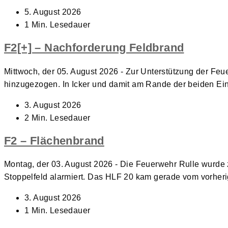
Beitrag
5. August 2026
veröffentlicht:
Lesedauer:
1 Min. Lesedauer
F2[+] – Nachforderung Feldbrand
Mittwoch, der 05. August 2026 - Zur Unterstützung der Fe
hinzugezogen. In Icker und damit am Rande der beiden Ei
Beitrag
3. August 2026
veröffentlicht:
Lesedauer:
2 Min. Lesedauer
F2 – Flächenbrand
Montag, der 03. August 2026 - Die Feuerwehr Rulle wurde
Stoppelfeld alarmiert. Das HLF 20 kam gerade vom vorhe
Beitrag
3. August 2026
veröffentlicht:
Lesedauer:
1 Min. Lesedauer