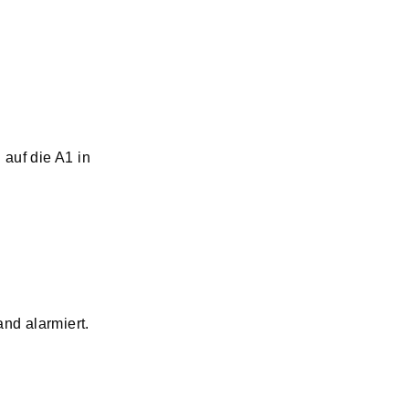
auf die A1 in
nd alarmiert.