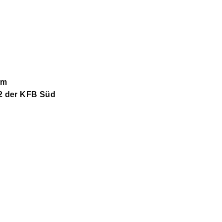
em
2 der KFB Süd