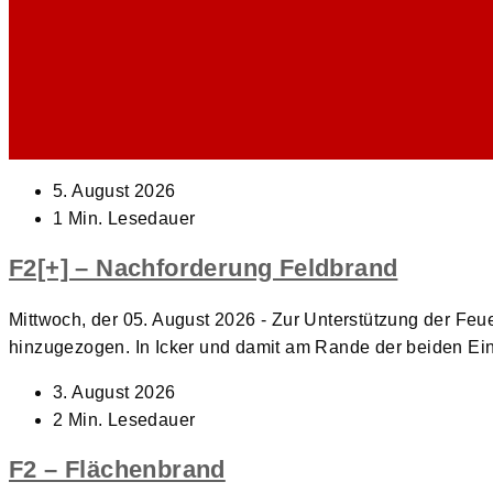
Beitrag
5. August 2026
veröffentlicht:
Lesedauer:
1 Min. Lesedauer
F2[+] – Nachforderung Feldbrand
Mittwoch, der 05. August 2026 - Zur Unterstützung der Fe
hinzugezogen. In Icker und damit am Rande der beiden Ei
Beitrag
3. August 2026
veröffentlicht:
Lesedauer:
2 Min. Lesedauer
F2 – Flächenbrand