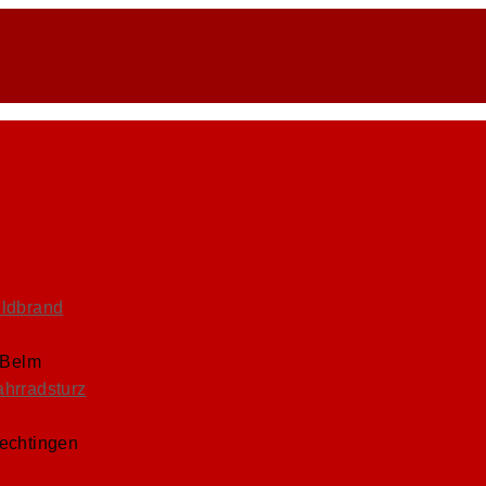
eldbrand
 Belm
ahrradsturz
Lechtingen