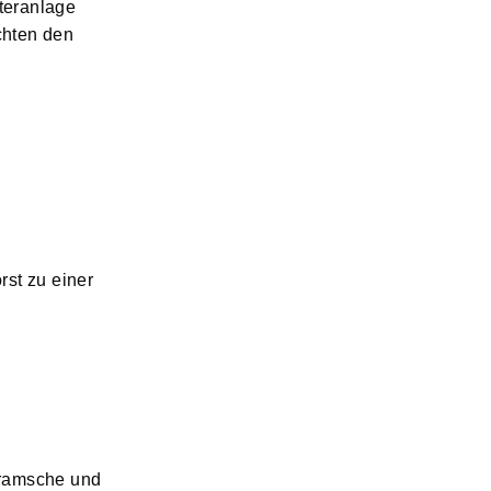
teranlage
chten den
st zu einer
Bramsche und