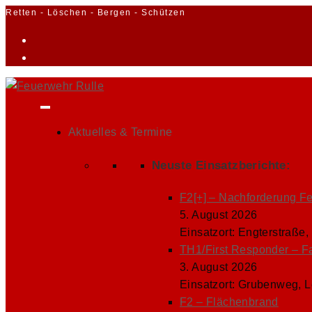
Zum
Retten - Löschen - Bergen - Schützen
Inhalt
springen
Aktuelles & Termine
Neuste Einsatzberichte:
F2[+] – Nachforderung F
5. August 2026
Einsatzort: Engterstraße,
TH1/First Responder – F
3. August 2026
Einsatzort: Grubenweg, 
F2 – Flächenbrand