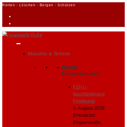
Zum
Retten - Löschen - Bergen - Schützen
Inhalt
springen
Aktuelles & Termine
Neuste
Einsatzberichte:
F2[+] –
Nachforderung
Feldbrand
5. August 2026
Einsatzort:
Engterstraße,