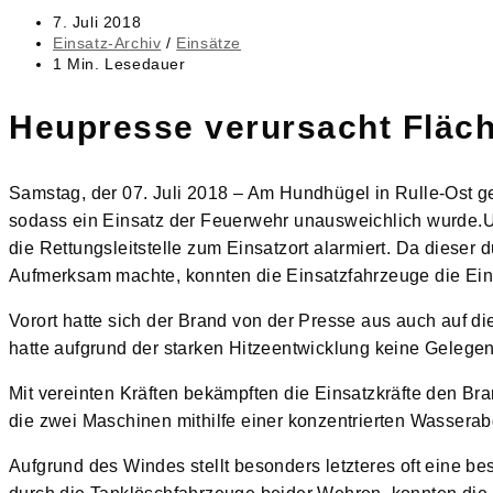
Beitrag
7. Juli 2018
veröffentlicht:
Beitrags-
Einsatz-Archiv
/
Einsätze
Kategorie:
Lesedauer:
1 Min. Lesedauer
Heupresse verursacht Fläc
Samstag, der 07. Juli 2018 – Am Hundhügel in Rulle-Ost ger
sodass ein Einsatz der Feuerwehr unausweichlich wurde.
U
die Rettungsleitstelle zum Einsatzort alarmiert. Da dieser 
Aufmerksam machte, konnten die Einsatzfahrzeuge die Einsa
Vorort hatte sich der Brand von der Presse aus auch auf d
hatte aufgrund der starken Hitzeentwicklung keine Gelege
Mit vereinten Kräften bekämpften die Einsatzkräfte den Br
die zwei Maschinen mithilfe einer konzentrierten Wassera
Aufgrund des Windes stellt besonders letzteres oft eine b