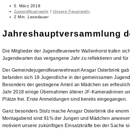
Beitrag
5. März 2018
veröffentlicht:
Beitrags-
Jugendfeuerwehr
/
Unsere Feuerwehr
Kategorie:
Lesedauer:
2 Min. Lesedauer
Jahreshauptversammlung de
Die Mitglieder der Jugendfeuerwehr Wallenhorst trafen s
Jugendwarten das vergangene Jahr zu reflektieren und für
Der Gemeindejugendfeuerwehrwart Ansgar Osterbrink gab zu
befanden sich 19 Jugendliche in der gemeinsamen Jugendf
Besonders der gestiegene Anteil an Mädchen sei erfreulich.
Jahr 2018 einige Übernahmen älterer JF-Kameradinnen un
Plätze frei. Erste Anmeldungen sind bereits eingegangen.
Ganz besonders Stolz mache Ansgar Osterbrink die enorm 
Montagabend sind 91% der Jungen und Mädchen anwesend.
motiviert unsere zukünftigen Einsatzkräfte bei der Sache s