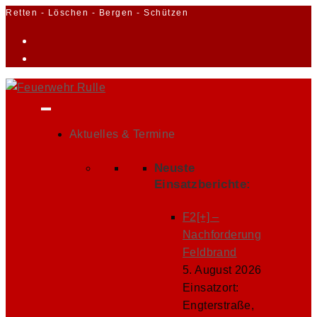
Zum
Retten - Löschen - Bergen - Schützen
Inhalt
springen
Aktuelles & Termine
Neuste
Einsatzberichte:
F2[+] –
Nachforderung
Feldbrand
5. August 2026
Einsatzort:
Engterstraße,