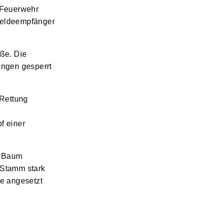
 Feuerwehr
meldeempfänger
ße. Die
ungen gesperrt
 Rettung
f einer
n Baum
 Stamm stark
ge angesetzt