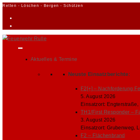
Zum
Retten - Löschen - Bergen - Schützen
Inhalt
springen
Aktuelles & Termine
Neuste Einsatzberichte:
F2[+] – Nachforderung F
5. August 2026
Einsatzort: Engterstraße,
TH1/First Responder – F
3. August 2026
Einsatzort: Grubenweg, 
F2 – Flächenbrand