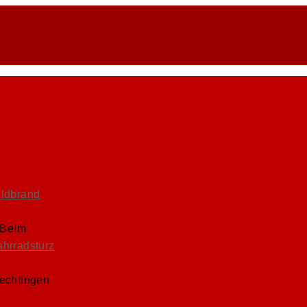
eldbrand
 Belm
ahrradsturz
Lechtingen