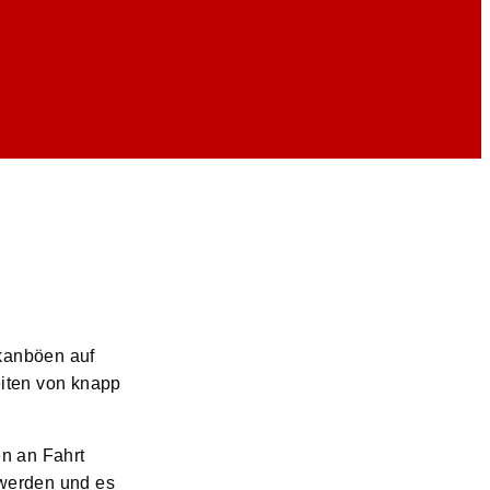
rkanböen auf
eiten von knapp
n an Fahrt
 werden und es