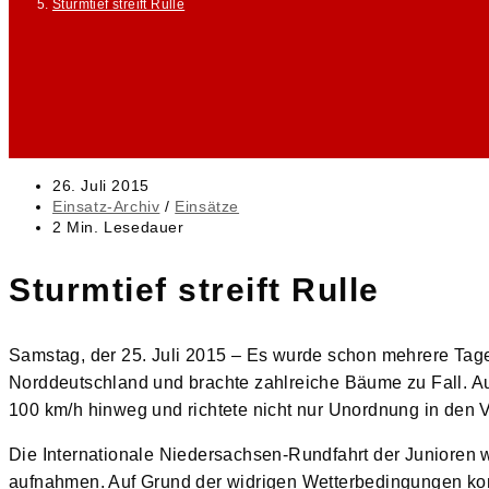
Sturmtief streift Rulle
Beitrag
26. Juli 2015
veröffentlicht:
Beitrags-
Einsatz-Archiv
/
Einsätze
Kategorie:
Lesedauer:
2 Min. Lesedauer
Sturmtief streift Rulle
Samstag, der 25. Juli 2015 – Es wurde schon mehrere Tage 
Norddeutschland und brachte zahlreiche Bäume zu Fall. A
100 km/h hinweg und richtete nicht nur Unordnung in den V
Die Internationale Niedersachsen-Rundfahrt der Junioren 
aufnahmen. Auf Grund der widrigen Wetterbedingungen kon