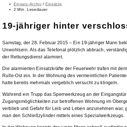
veröffentlicht:
Beitrags-
Einsatz-Archiv
/
Einsätze
Kategorie:
Lesedauer:
2 Min. Lesedauer
19-jähriger hinter verschlo
Samstag, der 28. Februar 2015 – Ein 19-jähriger Mann bek
Unwohlsein. Als das Telefonat plötzlich abbrach, verständi
der Rettungsdienst alarmiert.
Die alarmierten Einsatzkräfte der Feuerwehr trafen mit de
Rulle-Ost ein. In der Wohnung des vermeintlichen Patient
hatte bereits mehrmals vergeblich versucht zu klingeln.
Während ein Trupp das Sperrwerkzeug an der Eingangstür v
Zugangsmöglichkeiten zur betroffenen Wohnung im Oberges
verblieb und Gefahr für Leib und Leben anzunehmen war, ga
man den Schließzylinder mittels eines Spezialwerkzeugs.