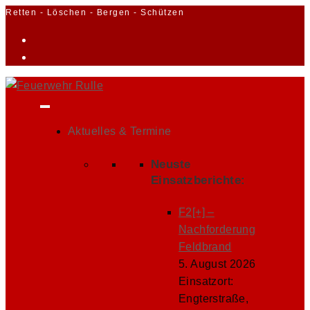
Zum
Retten - Löschen - Bergen - Schützen
Inhalt
springen
Aktuelles & Termine
Neuste
Einsatzberichte:
F2[+] –
Nachforderung
Feldbrand
5. August 2026
Einsatzort:
Engterstraße,