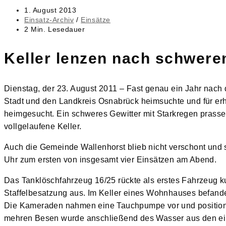
Beitrag
1. August 2013
veröffentlicht:
Beitrags-
Einsatz-Archiv
/
Einsätze
Kategorie:
Lesedauer:
2 Min. Lesedauer
Keller lenzen nach schwere
Dienstag, der 23. August 2011 – Fast genau ein Jahr nac
Stadt und den Landkreis Osnabrück heimsuchte und für er
heimgesucht. Ein schweres Gewitter mit Starkregen prasselt
vollgelaufene Keller.
Auch die Gemeinde Wallenhorst blieb nicht verschont und 
Uhr zum ersten von insgesamt vier Einsätzen am Abend.
Das Tanklöschfahrzeug 16/25 rückte als erstes Fahrzeug k
Staffelbesatzung aus. Im Keller eines Wohnhauses befand
Die Kameraden nahmen eine Tauchpumpe vor und positioni
mehren Besen wurde anschließend des Wasser aus den ei