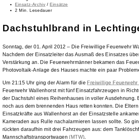
veröffentlicht:
Beitrags-
Einsatz-Archiv
/
Einsätze
Kategorie:
Lesedauer:
2 Min. Lesedauer
Dachstuhlbrand in Lechting
Sonntag, der 01. April 2012 – Die Freiwillige Feuerwehr W
Nachdem der Einsatzleiter das Ausmaß des Einsatzes überbl
Verstärkung an. Die Feuerwehrmänner bekamen das Feuer sc
Photovoltaik-Anlage des Hauses machte ein paar Problem
Um 21:15 Uhr ging der Alarm für die
Freiwillige Feuerwehr
Feuerwehr Wallenhorst mit fünf Einsatzfahrzeugen in Richt
der Dachstuhl eines Reihenhauses in voller Ausdehnung. E
noch aus dem brennenden Haus retten konnten. Die Eltern 
Einsatzkräfte aus Wallenhorst an der Einsatzstelle ankamen,
Kameraden aus Rulle nachalarmieren lassen sollte. So gin
rückten daraufhin mit drei Fahrzeugen aus: dem Tanklösch
Mannschaftstransportwagen
(MTW)
.