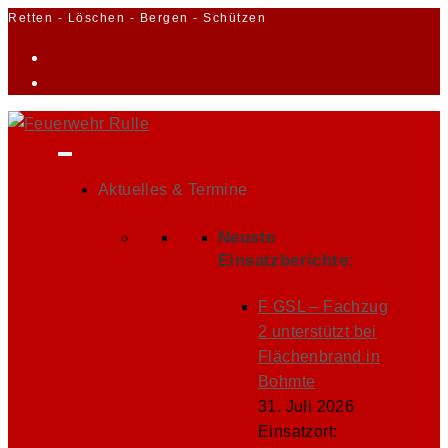
Zum
Retten - Löschen - Bergen - Schützen
Inhalt
springen
Aktuelles & Termine
Neuste
Einsatzberichte:
F GSL – Fachzug
2 unterstützt bei
Flächenbrand in
Bohmte
31. Juli 2026
Einsatzort: