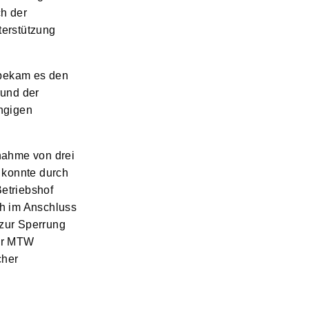
h der
terstützung
 bekam es den
rund der
ngigen
nahme von drei
 konnte durch
etriebshof
ch im Anschluss
 zur Sperrung
ler MTW
cher