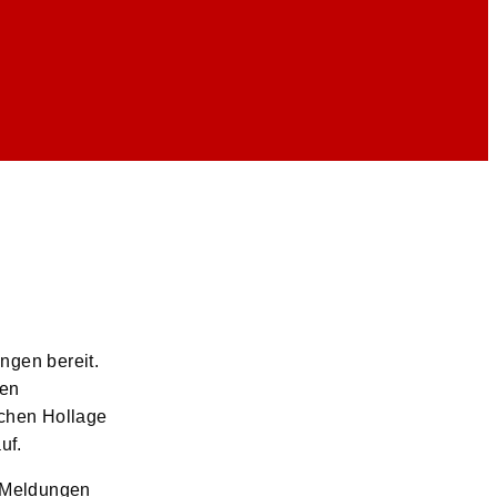
ngen bereit.
ten
schen Hollage
uf.
r Meldungen