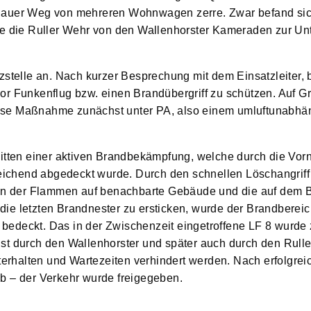
enauer Weg von mehreren Wohnwagen zerre. Zwar befand sic
de die Ruller Wehr von den Wallenhorster Kameraden zur Un
zstelle an. Nach kurzer Besprechung mit dem Einsatzleiter,
or Funkenflug bzw. einen Brandübergriff zu schützen. Auf G
ese Maßnahme zunächst unter PA, also einem umluftunabhä
mitten einer aktiven Brandbekämpfung, welche durch die Vor
ichend abgedeckt wurde. Durch den schnellen Löschangriff
fen der Flammen auf benachbarte Gebäude und die auf dem B
ie letzten Brandnester zu ersticken, wurde der Brandberei
bedeckt. Das in der Zwischenzeit eingetroffene LF 8 wurde
hst durch den Wallenhorster und später auch durch den Rul
terhalten und Wartezeiten verhindert werden. Nach erfolgrei
b – der Verkehr wurde freigegeben.