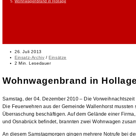
Wohnwagenbrand in Hollage
Beitrag
26. Juli 2013
veröffentlicht:
Beitrags-
Einsatz-Archiv
/
Einsätze
Kategorie:
Lesedauer:
2 Min. Lesedauer
Wohnwagenbrand in Hollag
Samstag, der 04. Dezember 2010 – Die Vorweihnachtszeit 
Die Feuerwehren aus der Gemeinde Wallenhorst mussten s
Überraschung beschäftigen. Auf dem Gelände einer Firma,
und Osnabrück befindet, brannten zwei Wohnwagen zusamm
An diesem Samstagmorgen gingen mehrere Notrufe bei der 