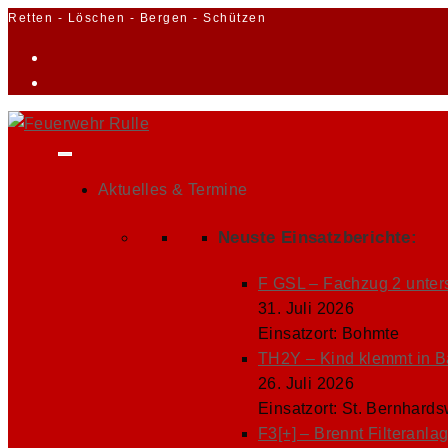
Zum
Retten - Löschen - Bergen - Schützen
Inhalt
springen
Aktuelles & Termine
Neuste Einsatzberichte:
F GSL – Fachzug 2 unters
31. Juli 2026
Einsatzort: Bohmte
TH2Y – Kind klemmt in 
26. Juli 2026
Einsatzort: St. Bernhard
F3[+] – Brennt Filteranla