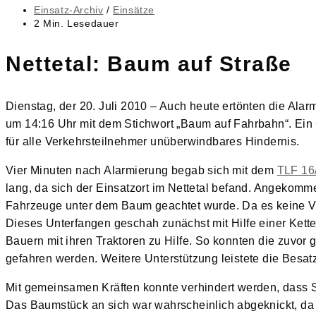
veröffentlicht:
Beitrags-
Einsatz-Archiv
/
Einsätze
Kategorie:
Lesedauer:
2 Min. Lesedauer
Nettetal: Baum auf Straße
Dienstag, der 20. Juli 2010 – Auch heute ertönten die A
um 14:16 Uhr mit dem Stichwort „Baum auf Fahrbahn“. Ein
für alle Verkehrsteilnehmer unüberwindbares Hindernis.
Vier Minuten nach Alarmierung begab sich mit dem
TLF 16
lang, da sich der Einsatzort im Nettetal befand. Angekomme
Fahrzeuge unter dem Baum geachtet wurde. Da es keine Ve
Dieses Unterfangen geschah zunächst mit Hilfe einer Ke
Bauern mit ihren Traktoren zu Hilfe. So konnten die zuvor
gefahren werden. Weitere Unterstützung leistete die Besa
Mit gemeinsamen Kräften konnte verhindert werden, dass S
Das Baumstück an sich war wahrscheinlich abgeknickt, da e