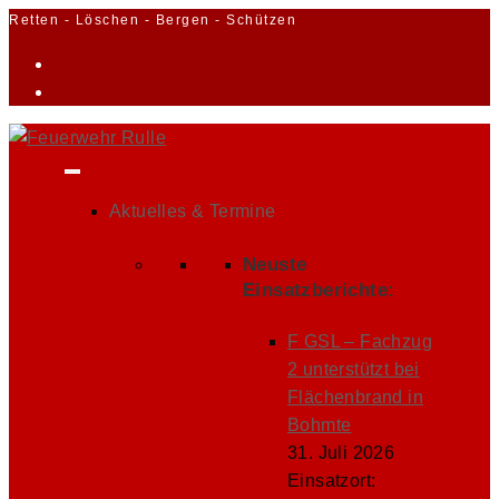
Zum
Retten - Löschen - Bergen - Schützen
Inhalt
springen
Aktuelles & Termine
Neuste
Einsatzberichte:
F GSL – Fachzug
2 unterstützt bei
Flächenbrand in
Bohmte
31. Juli 2026
Einsatzort: