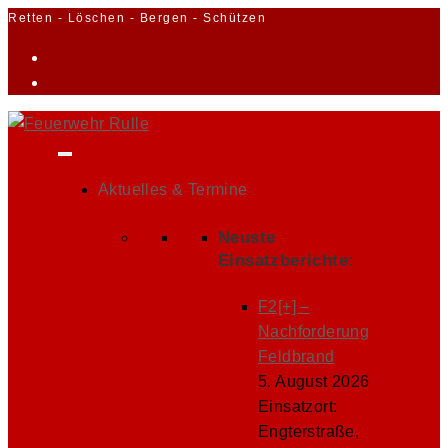
Zum
Retten - Löschen - Bergen - Schützen
Inhalt
springen
Aktuelles & Termine
Neuste
Einsatzberichte:
F2[+] –
Nachforderung
Feldbrand
5. August 2026
Einsatzort:
Engterstraße,