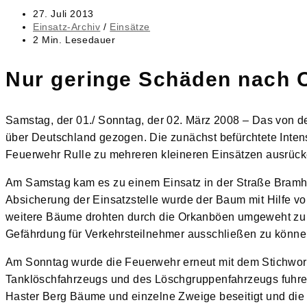
Beitrag
27. Juli 2013
veröffentlicht:
Beitrags-
Einsatz-Archiv
/
Einsätze
Kategorie:
Lesedauer:
2 Min. Lesedauer
Nur geringe Schäden nach
Samstag, der 01./ Sonntag, der 02. März 2008 – Das von 
über Deutschland gezogen. Die zunächst befürchtete Intensi
Feuerwehr Rulle zu mehreren kleineren Einsätzen ausrück
Am Samstag kam es zu einem Einsatz in der Straße Bramhei
Absicherung der Einsatzstelle wurde der Baum mit Hilfe vo
weitere Bäume drohten durch die Orkanböen umgeweht zu w
Gefährdung für Verkehrsteilnehmer ausschließen zu können
Am Sonntag wurde die Feuerwehr erneut mit dem Stichwort
Tanklöschfahrzeugs und des Löschgruppenfahrzeugs fuhren
Haster Berg Bäume und einzelne Zweige beseitigt und die 