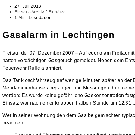
Beitrag
27. Juli 2013
veröffentlicht:
Beitrags-
Einsatz-Archiv
/
Einsätze
Kategorie:
Lesedauer:
1 Min. Lesedauer
Gasalarm in Lechtingen
Freitag, der 07. Dezember 2007 – Aufregung am Freitagmit
hatten verdächtigen Gasgeruch gemeldet. Neben dem Ents
Feuerwehr Rulle alarmiert.
Das Tanklöschfahrzeug traf wenige Minuten später an der E
Mehrfamilienhauses begangen und Messungen durch einen
werden: Es wurde keine gefährliche Gaskonzentration festg
Einsatz war nach einer knappen halben Stunde um 12:31 Uh
Wer in seiner Wohnung den dem Gas beigemischten typische
beachten: