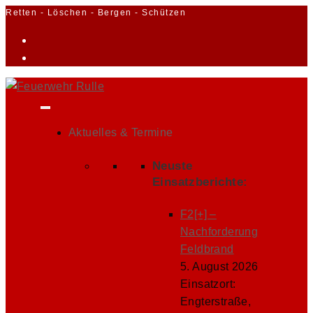
Zum
Retten - Löschen - Bergen - Schützen
Inhalt
springen
Aktuelles & Termine
Neuste
Einsatzberichte:
F2[+] –
Nachforderung
Feldbrand
5. August 2026
Einsatzort:
Engterstraße,