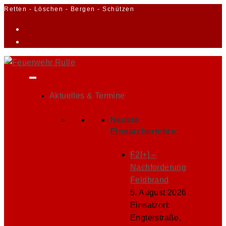
Zum
Retten - Löschen - Bergen - Schützen
Inhalt
springen
Aktuelles & Termine
Neuste
Einsatzberichte:
F2[+] –
Nachforderung
Feldbrand
5. August 2026
Einsatzort:
Engterstraße,