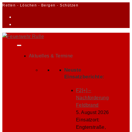
Zum
Retten - Löschen - Bergen - Schützen
Inhalt
springen
Aktuelles & Termine
Neuste
Einsatzberichte:
F2[+] –
Nachforderung
Feldbrand
5. August 2026
Einsatzort:
Engterstraße,