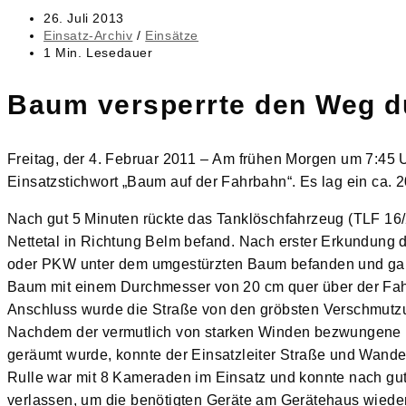
Beitrag
26. Juli 2013
veröffentlicht:
Beitrags-
Einsatz-Archiv
/
Einsätze
Kategorie:
Lesedauer:
1 Min. Lesedauer
Baum versperrte den Weg du
Freitag, der 4. Februar 2011 – Am frühen Morgen um 7:45 
Einsatzstichwort „Baum auf der Fahrbahn“. Es lag ein ca. 
Nach gut 5 Minuten rückte das Tanklöschfahrzeug (TLF 16/
Nettetal in Richtung Belm befand. Nach erster Erkundung du
oder PKW unter dem umgestürzten Baum befanden und gab 
Baum mit einem Durchmesser von 20 cm quer über der Fah
Anschluss wurde die Straße von den gröbsten Verschmutz
Nachdem der vermutlich von starken Winden bezwungene B
geräumt wurde, konnte der Einsatzleiter Straße und Wande
Rulle war mit 8 Kameraden im Einsatz und konnte nach gut 
verlassen, um die benötigten Geräte am Gerätehaus wieder