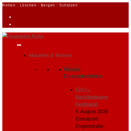
Zum
Retten - Löschen - Bergen - Schützen
Inhalt
springen
Aktuelles & Termine
Neuste
Einsatzberichte:
F2[+] –
Nachforderung
Feldbrand
5. August 2026
Einsatzort:
Engterstraße,