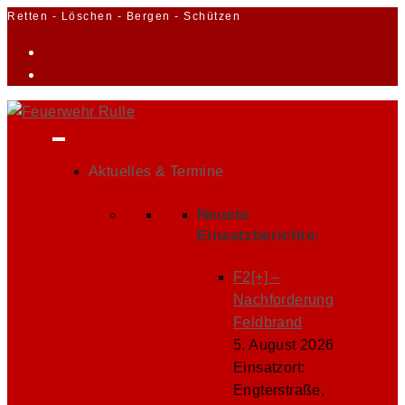
Zum
Retten - Löschen - Bergen - Schützen
Inhalt
springen
Aktuelles & Termine
Neuste
Einsatzberichte:
F2[+] –
Nachforderung
Feldbrand
5. August 2026
Einsatzort:
Engterstraße,