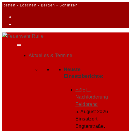
Zum
Retten - Löschen - Bergen - Schützen
Inhalt
springen
Aktuelles & Termine
Neuste
Einsatzberichte:
F2[+] –
Nachforderung
Feldbrand
5. August 2026
Einsatzort:
Engterstraße,