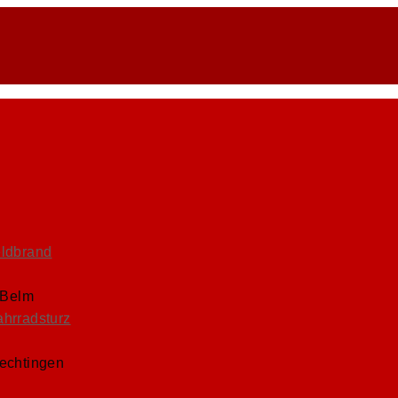
eldbrand
 Belm
ahrradsturz
Lechtingen