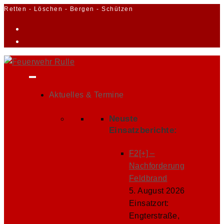
Zum
Retten - Löschen - Bergen - Schützen
Inhalt
springen
Aktuelles & Termine
Neuste
Einsatzberichte:
F2[+] –
Nachforderung
Feldbrand
5. August 2026
Einsatzort:
Engterstraße,