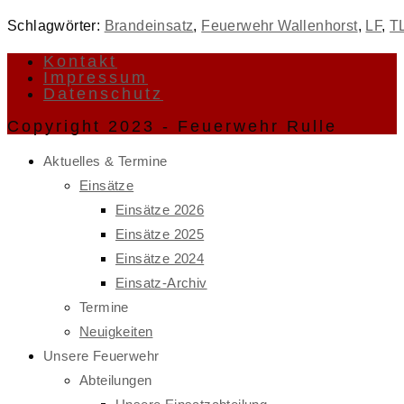
Schlagwörter
:
Brandeinsatz
,
Feuerwehr Wallenhorst
,
LF
,
T
Kontakt
Impressum
Datenschutz
Copyright 2023 - Feuerwehr Rulle
Aktuelles & Termine
Einsätze
Einsätze 2026
Einsätze 2025
Einsätze 2024
Einsatz-Archiv
Termine
Neuigkeiten
Unsere Feuerwehr
Abteilungen