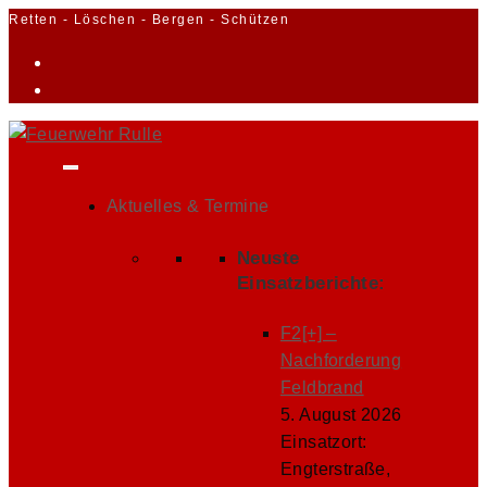
Zum
Retten - Löschen - Bergen - Schützen
Inhalt
springen
Aktuelles & Termine
Neuste
Einsatzberichte:
F2[+] –
Nachforderung
Feldbrand
5. August 2026
Einsatzort:
Engterstraße,