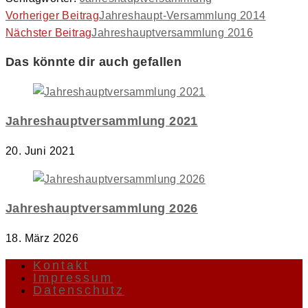
Weitere
Vorheriger Beitrag
Jahreshaupt-Versammlung 2014
Nächster Beitrag
Jahreshauptversammlung 2016
Artikel
ansehen
Das könnte dir auch gefallen
Jahreshauptversammlung 2021
20. Juni 2021
Jahreshauptversammlung 2026
18. März 2026
Kontakt
Impressum
Datenschutz