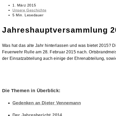
Beitrag
1. März 2015
veröffentlicht:
Beitrags-
Unsere Geschichte
Kategorie:
Lesedauer:
5 Min. Lesedauer
Jahreshauptversammlung 2
Was hat das alte Jahr hinterlassen und was bietet 2015? 
Feuerwehr Rulle am 28. Februar 2015 nach. Ortsbrandmei
der Einsatzabteilung auch einige der Ehrenabteilung, so
Die Themen in Überblick:
Gedenken an Dieter Vennemann
Der Jahresbericht 2014