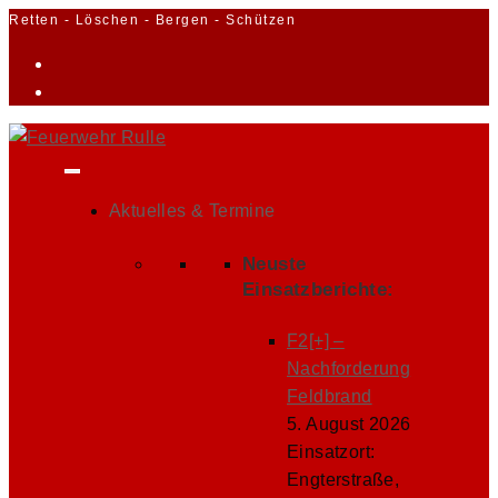
Zum
Retten - Löschen - Bergen - Schützen
Inhalt
springen
Aktuelles & Termine
Neuste
Einsatzberichte:
F2[+] –
Nachforderung
Feldbrand
5. August 2026
Einsatzort:
Engterstraße,