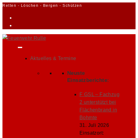
Zum
Retten - Löschen - Bergen - Schützen
Inhalt
springen
Aktuelles & Termine
Neuste
Einsatzberichte:
F GSL – Fachzug
2 unterstützt bei
Flächenbrand in
Bohmte
31. Juli 2026
Einsatzort: