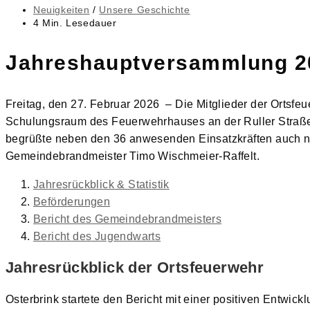
veröffentlicht:
Beitrags-
Neuigkeiten
/
Unsere Geschichte
Kategorie:
Lesedauer:
4 Min. Lesedauer
Jahreshauptversammlung 2
Freitag, den 27. Februar 2026 – Die Mitglieder der Ortsf
Schulungsraum des Feuerwehrhauses an der Ruller Straße. 
begrüßte neben den 36 anwesenden Einsatzkräften auch ne
Gemeindebrandmeister Timo Wischmeier-Raffelt.
Jahresrückblick & Statistik
Beförderungen
Bericht des Gemeindebrandmeisters
Bericht des Jugendwarts
Jahresrückblick der Ortsfeuerwehr
Osterbrink startete den Bericht mit einer positiven Entwick