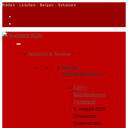
Zum
Retten - Löschen - Bergen - Schützen
Inhalt
springen
Aktuelles & Termine
Neuste
Einsatzberichte:
F2[+] –
Nachforderung
Feldbrand
5. August 2026
Einsatzort:
Engterstraße,