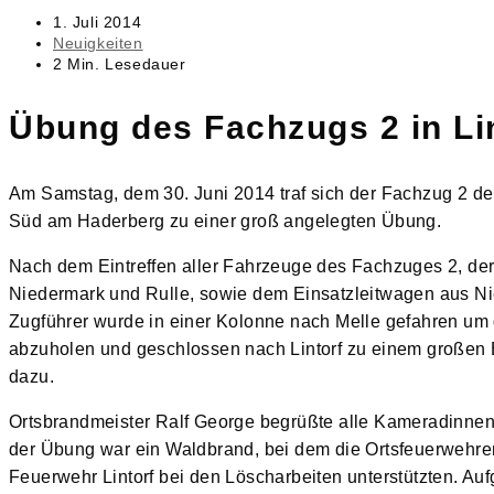
Beitrag
1. Juli 2014
veröffentlicht:
Beitrags-
Neuigkeiten
Kategorie:
Lesedauer:
2 Min. Lesedauer
Übung des Fachzugs 2 in Li
Am Samstag, dem 30. Juni 2014 traf sich der Fachzug 2 de
Süd am Haderberg zu einer groß angelegten Übung.
Nach dem Eintreffen aller Fahrzeuge des Fachzuges 2, de
Niedermark und Rulle, sowie dem Einsatzleitwagen aus Ni
Zugführer wurde in einer Kolonne nach Melle gefahren u
abzuholen und geschlossen nach Lintorf zu einem großen B
dazu.
Ortsbrandmeister Ralf George begrüßte alle Kameradinne
der Übung war ein Waldbrand, bei dem die Ortsfeuerwehr
Feuerwehr Lintorf bei den Löscharbeiten unterstützten. A