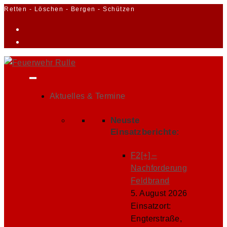
Zum
Retten - Löschen - Bergen - Schützen
Inhalt
springen
Aktuelles & Termine
Neuste
Einsatzberichte:
F2[+] –
Nachforderung
Feldbrand
5. August 2026
Einsatzort:
Engterstraße,