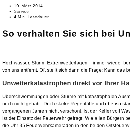
Beitrag
10. März 2014
veröffentlicht:
Beitrags-
Service
Kategorie:
Lesedauer:
4 Min. Lesedauer
So verhalten Sie sich bei U
Hochwasser, Sturm, Extremwetterlagen – immer wieder beri
von uns entfernt. Oft stellt sich dann die Frage: Kann das 
Unwetterkatastrophen direkt vor Ihrer Ha
Überschwemmungen oder Stürme mit katastrophalen Ausmaß
noch nicht gehabt. Doch starke Regenfälle und ebenso st
vergangenen Jahren nicht verschont. Ist der Keller voll 
ist der Einsatz der Feuerwehr gefragt. Wie allen Bürgern b
die Uhr 85 Feuerwehrkameraden in den beiden Ortsfeuerwe