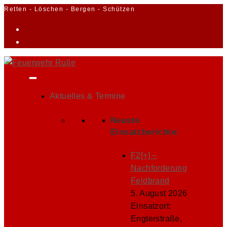
Zum
Retten - Löschen - Bergen - Schützen
Inhalt
springen
Aktuelles & Termine
Neuste
Einsatzberichte:
F2[+] –
Nachforderung
Feldbrand
5. August 2026
Einsatzort:
Engterstraße,