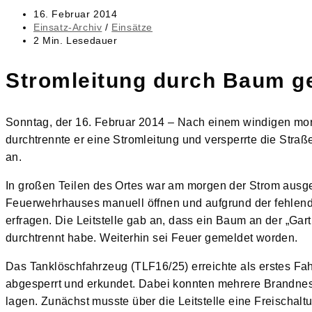
Beitrag
16. Februar 2014
veröffentlicht:
Beitrags-
Einsatz-Archiv
/
Einsätze
Kategorie:
Lesedauer:
2 Min. Lesedauer
Stromleitung durch Baum g
Sonntag, der 16. Februar 2014 – Nach einem windigen mor
durchtrennte er eine Stromleitung und versperrte die Str
an.
In großen Teilen des Ortes war am morgen der Strom ausgef
Feuerwehrhauses manuell öffnen und aufgrund der fehlende
erfragen. Die Leitstelle gab an, dass ein Baum an der „G
durchtrennt habe. Weiterhin sei Feuer gemeldet worden.
Das Tanklöschfahrzeug (TLF16/25) erreichte als erstes Fah
abgesperrt und erkundet. Dabei konnten mehrere Brandnes
lagen. Zunächst musste über die Leitstelle eine Freischalt