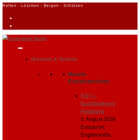
Zum
Retten - Löschen - Bergen - Schützen
Inhalt
springen
Aktuelles & Termine
Neuste
Einsatzberichte:
F2[+] –
Nachforderung
Feldbrand
5. August 2026
Einsatzort:
Engterstraße,