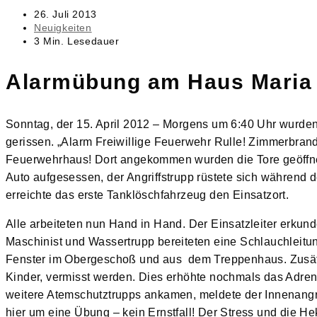
Beitrag
26. Juli 2013
veröffentlicht:
Beitrags-
Neuigkeiten
Kategorie:
Lesedauer:
3 Min. Lesedauer
Alarmübung am Haus Maria 
Sonntag, der 15. April 2012 – Morgens um 6:40 Uhr wurden
gerissen. „Alarm Freiwillige Feuerwehr Rulle! Zimmerbran
Feuerwehrhaus! Dort angekommen wurden die Tore geöffnet
Auto aufgesessen, der Angriffstrupp rüstete sich während 
erreichte das erste Tanklöschfahrzeug den Einsatzort.
Alle arbeiteten nun Hand in Hand. Der Einsatzleiter erkun
Maschinist und Wassertrupp bereiteten eine Schlauchleitun
Fenster im Obergeschoß und aus dem Treppenhaus. Zusätz
Kinder, vermisst werden. Dies erhöhte nochmals das Adrena
weitere Atemschutztrupps ankamen, meldete der Innenangri
hier um eine Übung – kein Ernstfall! Der Stress und die H