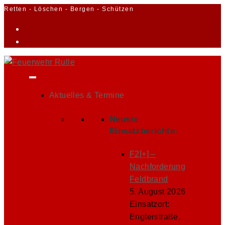
Zum
Retten - Löschen - Bergen - Schützen
Inhalt
springen
Aktuelles & Termine
Neuste
Einsatzberichte:
F2[+] –
Nachforderung
Feldbrand
5. August 2026
Einsatzort:
Engterstraße,