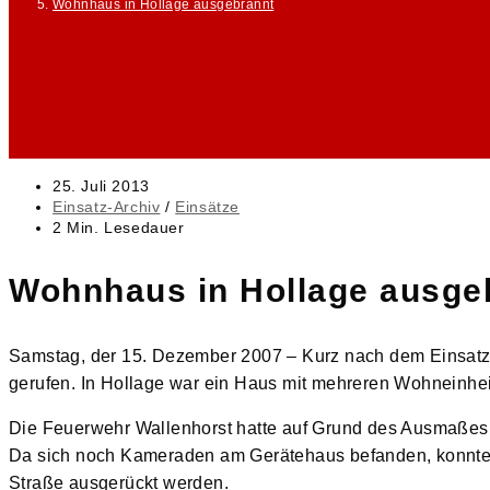
Wohnhaus in Hollage ausgebrannt
Beitrag
25. Juli 2013
veröffentlicht:
Beitrags-
Einsatz-Archiv
/
Einsätze
Kategorie:
Lesedauer:
2 Min. Lesedauer
Wohnhaus in Hollage ausge
Samstag, der 15. Dezember 2007 – Kurz nach dem Einsatz
gerufen. In Hollage war ein Haus mit mehreren Wohneinhei
Die Feuerwehr Wallenhorst hatte auf Grund des Ausmaßes 
Da sich noch Kameraden am Gerätehaus befanden, konnte un
Straße ausgerückt werden.