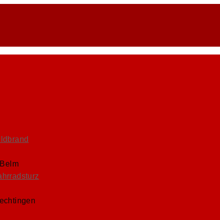
eldbrand
 Belm
ahrradsturz
Lechtingen