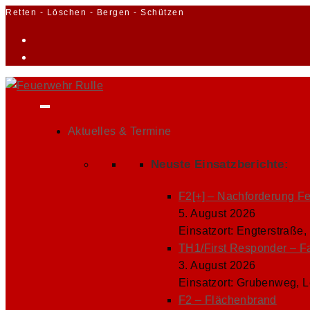
Zum
Retten - Löschen - Bergen - Schützen
Inhalt
springen
Aktuelles & Termine
Neuste Einsatzberichte:
F2[+] – Nachforderung F
5. August 2026
Einsatzort: Engterstraße,
TH1/First Responder – F
3. August 2026
Einsatzort: Grubenweg, 
F2 – Flächenbrand