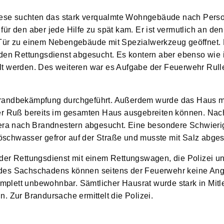
 Diese suchten das stark verqualmte Wohngebäude nach Pers
ür den aber jede Hilfe zu spät kam. Er ist vermutlich an d
 Tür zu einem Nebengebäude mit Spezialwerkzeug geöffnet. 
 den Rettungsdienst abgesucht. Es kontern aber ebenso wie 
t werden. Des weiteren war es Aufgabe der Feuerwehr Rulle
Brandbekämpfung durchgeführt. Außerdem wurde das Haus mi
der Ruß bereits im gesamten Haus ausgebreiten können. Na
a nach Brandnestern abgesucht. Eine besondere Schwierig
 Löschwasser gefror auf der Straße und musste mit Salz abg
der Rettungsdienst mit einem Rettungswagen, die Polizei u
e des Sachschadens können seitens der Feuerwehr keine A
plett unbewohnbar. Sämtlicher Hausrat wurde stark in Mitl
. Zur Brandursache ermittelt die Polizei.