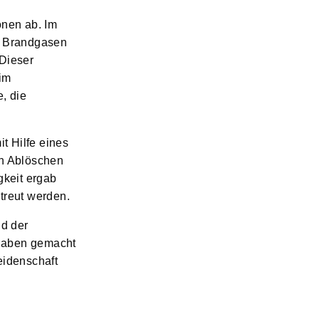
onen ab. Im
en Brandgasen
Dieser
im
, die
t Hilfe eines
ch Ablöschen
keit ergab
estreut werden.
nd der
ngaben gemacht
eidenschaft