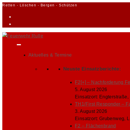
Zum
Retten - Löschen - Bergen - Schützen
Inhalt
springen
Aktuelles & Termine
Neuste Einsatzberichte:
F2[+] – Nachforderung F
5. August 2026
Einsatzort: Engterstraße,
TH1/First Responder – F
3. August 2026
Einsatzort: Grubenweg, 
F2 – Flächenbrand