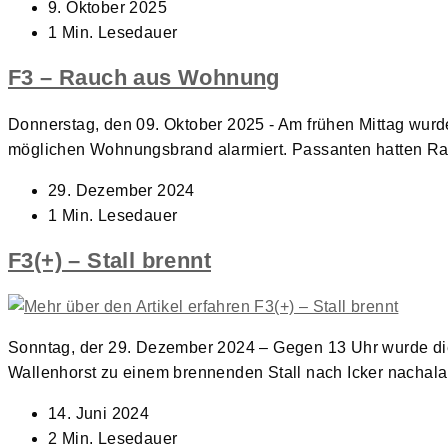
Beitrag
9. Oktober 2025
veröffentlicht:
Lesedauer:
1 Min. Lesedauer
F3 – Rauch aus Wohnung
Donnerstag, den 09. Oktober 2025 - Am frühen Mittag wu
möglichen Wohnungsbrand alarmiert. Passanten hatten 
Beitrag
29. Dezember 2024
veröffentlicht:
Lesedauer:
1 Min. Lesedauer
F3(+) – Stall brennt
Sonntag, der 29. Dezember 2024 – Gegen 13 Uhr wurde d
Wallenhorst zu einem brennenden Stall nach Icker nachal
Beitrag
14. Juni 2024
veröffentlicht:
Lesedauer:
2 Min. Lesedauer