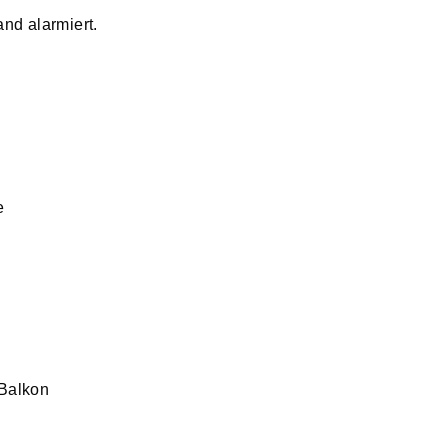
nd alarmiert.
e
Balkon