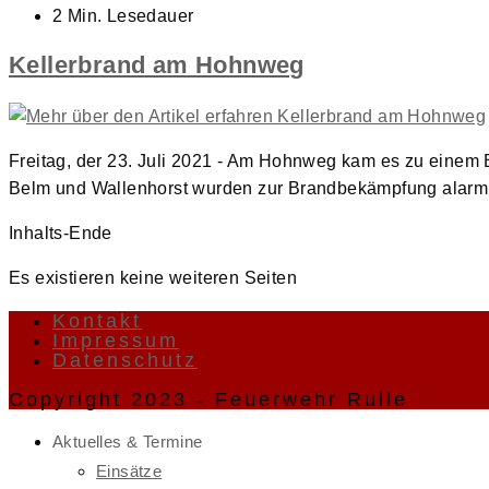
veröffentlicht:
Lesedauer:
2 Min. Lesedauer
Kellerbrand am Hohnweg
Freitag, der 23. Juli 2021 - Am Hohnweg kam es zu einem 
Belm und Wallenhorst wurden zur Brandbekämpfung alarmi
Inhalts-Ende
Es existieren keine weiteren Seiten
Kontakt
Impressum
Datenschutz
Copyright 2023 - Feuerwehr Rulle
Aktuelles & Termine
Einsätze