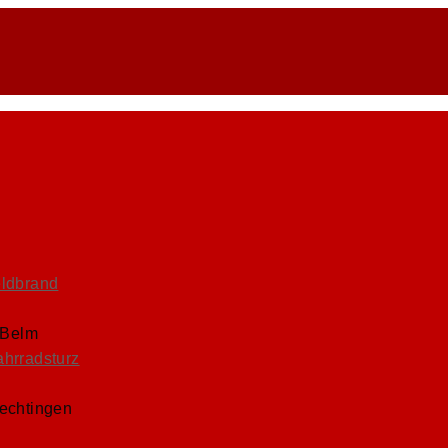
eldbrand
 Belm
ahrradsturz
Lechtingen