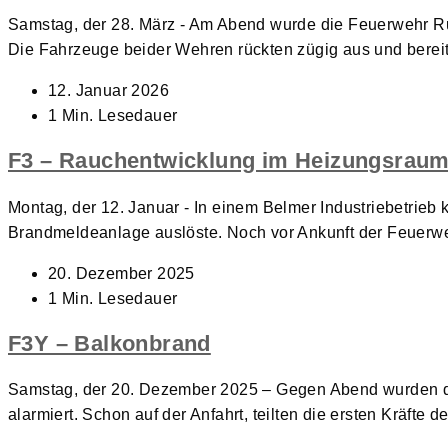
Samstag, der 28. März - Am Abend wurde die Feuerwehr R
Die Fahrzeuge beider Wehren rückten zügig aus und berei
Beitrag
12. Januar 2026
veröffentlicht:
Lesedauer:
1 Min. Lesedauer
F3 – Rauchentwicklung im Heizungsrau
Montag, der 12. Januar - In einem Belmer Industriebetrieb
Brandmeldeanlage auslöste. Noch vor Ankunft der Feuer
Beitrag
20. Dezember 2025
veröffentlicht:
Lesedauer:
1 Min. Lesedauer
F3Y – Balkonbrand
Samstag, der 20. Dezember 2025 – Gegen Abend wurden d
alarmiert. Schon auf der Anfahrt, teilten die ersten Kräfte