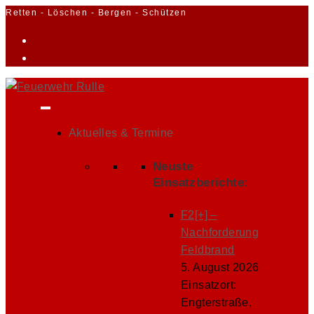
Zum
Retten - Löschen - Bergen - Schützen
Inhalt
springen
Aktuelles & Termine
Neuste
Einsatzberichte:
F2[+] –
Nachforderung
Feldbrand
5. August 2026
Einsatzort:
Engterstraße,