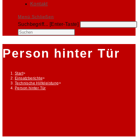
Kontakt
Menü
Schließen
Diese
Suchbegriff... [Enter-Taste]
Website
Press
durchsuchen
Escape
to
Person hinter Tür
close
the
search
Start
>
panel.
Einsatzberichte
>
Technische Hilfeleistung
>
Person hinter Tür