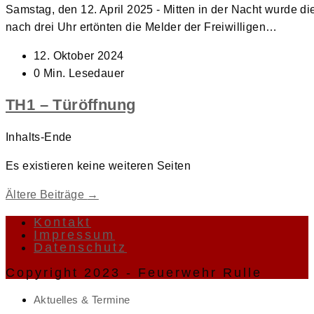
Samstag, den 12. April 2025 - Mitten in der Nacht wurde d
nach drei Uhr ertönten die Melder der Freiwilligen…
Beitrag
12. Oktober 2024
veröffentlicht:
Lesedauer:
0 Min. Lesedauer
TH1 – Türöffnung
Inhalts-Ende
Es existieren keine weiteren Seiten
Ältere Beiträge
→
Kontakt
Impressum
Datenschutz
Copyright 2023 - Feuerwehr Rulle
Aktuelles & Termine