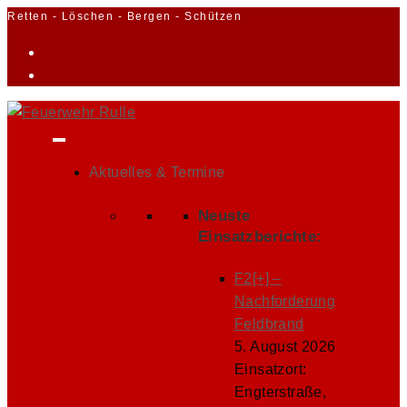
Zum
Retten - Löschen - Bergen - Schützen
Inhalt
springen
Aktuelles & Termine
Neuste
Einsatzberichte:
F2[+] –
Nachforderung
Feldbrand
5. August 2026
Einsatzort:
Engterstraße,