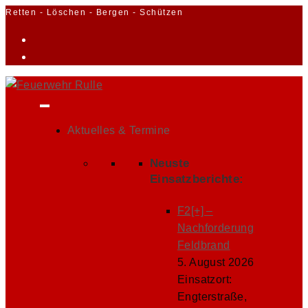
Zum
Retten - Löschen - Bergen - Schützen
Inhalt
springen
Aktuelles & Termine
Neuste
Einsatzberichte:
F2[+] –
Nachforderung
Feldbrand
5. August 2026
Einsatzort:
Engterstraße,