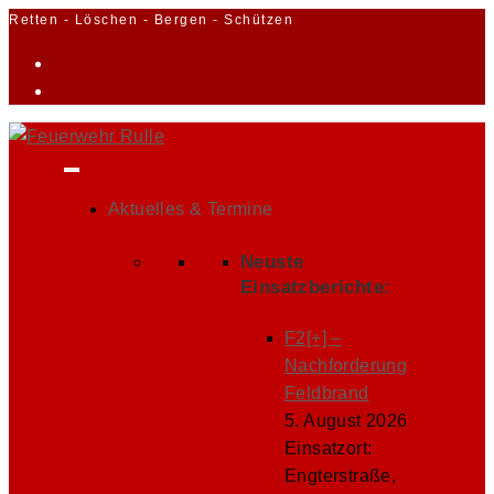
Zum
Retten - Löschen - Bergen - Schützen
Inhalt
springen
Aktuelles & Termine
Neuste
Einsatzberichte:
F2[+] –
Nachforderung
Feldbrand
5. August 2026
Einsatzort:
Engterstraße,