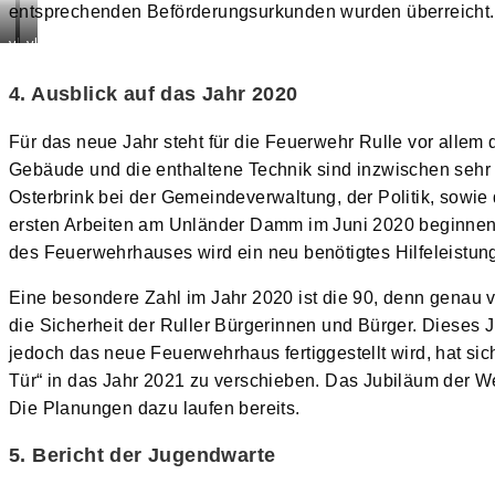
entsprechenden Beförderungsurkunden wurden überreicht.
vl.n.r.:
vl.n.r.:
Ulrich
Lothar
Beimesche,
Gödeker,
4. Ausblick auf das Jahr 2020
Marcella
Patrik
Lübke,
Romanowski
Für das neue Jahr steht für die Feuerwehr Rulle vor alle
Fabian
&
Gebäude und die enthaltene Technik sind inzwischen sehr w
Wellmann,
Ansgar
Osterbrink bei der Gemeindeverwaltung, der Politik, sowie
Ludger
Osterbrink
Tewes,
ersten Arbeiten am Unländer Damm im Juni 2020 beginnen. 
Ansgar
des Feuerwehrhauses wird ein neu benötigtes Hilfeleistu
Osterbrink
&
Eine besondere Zahl im Jahr 2020 ist die 90, denn genau v
Lothar
die Sicherheit der Ruller Bürgerinnen und Bürger. Dieses 
Gödeker
jedoch das neue Feuerwehrhaus fertiggestellt wird, hat si
Tür“ in das Jahr 2021 zu verschieben. Das Jubiläum der We
Die Planungen dazu laufen bereits.
5. Bericht der Jugendwarte