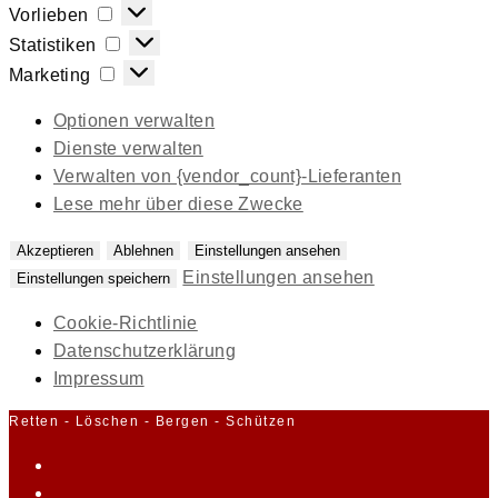
Vorlieben
Vorlieben
Statistiken
Statistiken
Marketing
Marketing
Optionen verwalten
Dienste verwalten
Verwalten von {vendor_count}-Lieferanten
Lese mehr über diese Zwecke
Akzeptieren
Ablehnen
Einstellungen ansehen
Einstellungen ansehen
Einstellungen speichern
Cookie-Richtlinie
Datenschutzerklärung
Impressum
Zum
Retten - Löschen - Bergen - Schützen
Inhalt
springen