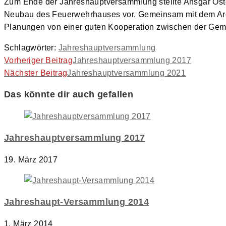
Zum Ende der Jahreshauptversammlung stellte Ansgar Os
Neubau des Feuerwehrhauses vor. Gemeinsam mit dem Archi
Planungen von einer guten Kooperation zwischen der Gem
Schlagwörter
:
Jahreshauptversammlung
Weitere
Vorheriger Beitrag
Jahreshauptversammlung 2017
Nächster Beitrag
Jahreshauptversammlung 2021
Artikel
ansehen
Das könnte dir auch gefallen
Jahreshauptversammlung 2017
19. März 2017
Jahreshaupt-Versammlung 2014
1. März 2014