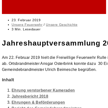
Beitrag
23. Februar 2019
veröffentlicht:
Beitrags-
Unsere Feuerwehr
/
Unsere Geschichte
Kategorie:
Lesedauer:
3 Min. Lesedauer
Jahreshauptversammlung 2
Am 22. Februar 2019 hielt die Freiwillige Feuerwehr Rul
ab. Ortsbrandmeister Ansgar Osterbrink konnte dazu 30 Ein
Gemeindebrandmeister Ulrich Beimesche begrüßen.
Inhalt
Ehrung verstorbener Kameraden
Jahresbericht 2018
Ehrungen & Beförderungen