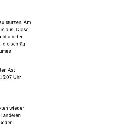
zu stürzen. Am
us aus. Diese
icht um den
, die schräg
aumes
den Ast
 15:07 Uhr
kten wieder
ei anderen
 Boden