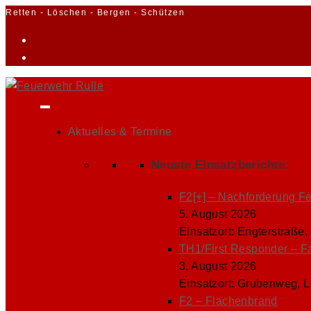
Zum
Retten - Löschen - Bergen - Schützen
Inhalt
springen
Aktuelles & Termine
Neuste Einsatzberichte:
F2[+] – Nachforderung F
5. August 2026
Einsatzort: Engterstraße,
TH1/First Responder – F
3. August 2026
Einsatzort: Grubenweg, 
F2 – Flächenbrand