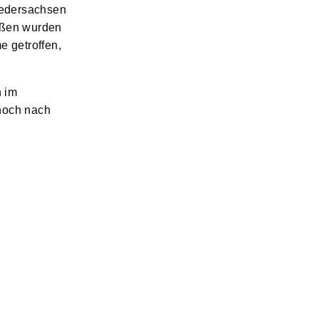
iedersachsen
aßen wurden
e getroffen,
n im
 noch nach