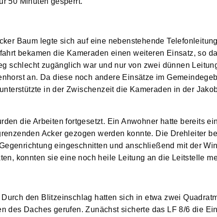
ür 50 Minuten gesperrt.
icker Baum legte sich auf eine nebenstehende Telefonleitun
Anfahrt bekamen die Kameraden einen weiteren Einsatz, so d
g schlecht zugänglich war und nur von zwei dünnen Leitun
lenhorst an. Da diese noch andere Einsätze im Gemeindegeb
 unterstützte in der Zwischenzeit die Kameraden in der Jako
rden die Arbeiten fortgesetzt. Ein Anwohner hatte bereits e
ngrenzenden Acker gezogen werden konnte. Die Drehleiter be
 Gegenrichtung eingeschnitten und anschließend mit der Wi
ten, konnten sie eine noch heile Leitung an die Leitstelle m
 Durch den Blitzeinschlag hatten sich in etwa zwei Quadrat
des Daches gerufen. Zunächst sicherte das LF 8/6 die Ein