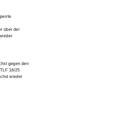
perrte
r über der
 wieder
ächst gegen den
 TLF 16/25
chst wieder