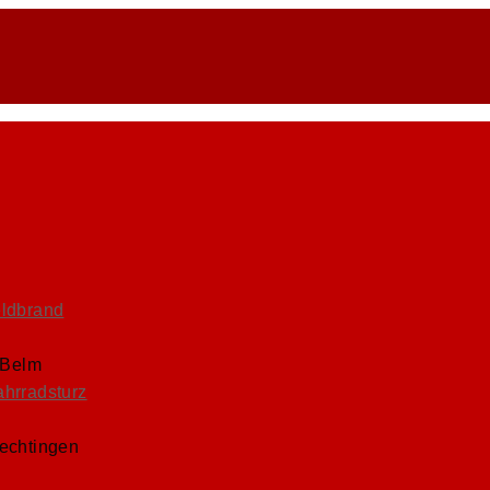
eldbrand
 Belm
ahrradsturz
Lechtingen