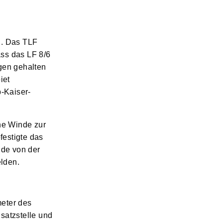
g. Das TLF
ass das LF 8/6
gen gehalten
iet
b-Kaiser-
ine Winde zur
festigte das
nde von der
elden.
meter des
satzstelle und