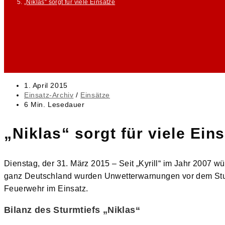
„Niklas“ sorgt für viele Einsätze
Beitrag
1. April 2015
veröffentlicht:
Beitrags-
Einsatz-Archiv
/
Einsätze
Kategorie:
Lesedauer:
6 Min. Lesedauer
„Niklas“ sorgt für viele Ein
Dienstag, der 31. März 2015 – Seit „Kyrill“ im Jahr 2007 
ganz Deutschland wurden Unwetterwarnungen vor dem Stur
Feuerwehr im Einsatz.
Bilanz des Sturmtiefs „Niklas“