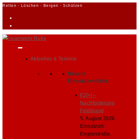
Zum
Retten - Löschen - Bergen - Schützen
Inhalt
springen
Aktuelles & Termine
Neuste
Einsatzberichte:
F2[+] –
Nachforderung
Feldbrand
5. August 2026
Einsatzort:
Engterstraße,