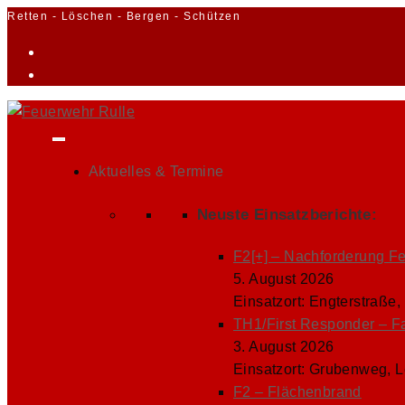
Zum
Retten - Löschen - Bergen - Schützen
Inhalt
springen
Aktuelles & Termine
Neuste Einsatzberichte:
F2[+] – Nachforderung F
5. August 2026
Einsatzort: Engterstraße,
TH1/First Responder – F
3. August 2026
Einsatzort: Grubenweg, 
F2 – Flächenbrand