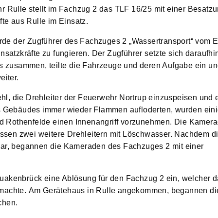
ulle stellt im Fachzug 2 das TLF 16/25 mit einer Besatzu
fte aus Rulle im Einsatz.
de der Zugführer des Fachzuges 2 „Wassertransport“ vom Ei
nsatzkräfte zu fungieren. Der Zugführer setzte sich daraufhi
 zusammen, teilte die Fahrzeuge und deren Aufgabe ein un
eiter.
l, die Drehleiter der Feuerwehr Nortrup einzuspeisen und 
des Gebäudes immer wieder Flammen aufloderten, wurden ei
d Rothenfelde einen Innenangriff vorzunehmen. Die Kamera
sen zwei weitere Drehleitern mit Löschwasser. Nachdem di
 war, begannen die Kameraden des Fachzuges 2 mit einer
uakenbrück eine Ablösung für den Fachzug 2 ein, welcher d
 machte. Am Gerätehaus in Rulle angekommen, begannen die
achen.