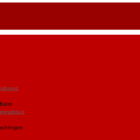
eldbrand
 Belm
ahrradsturz
Lechtingen