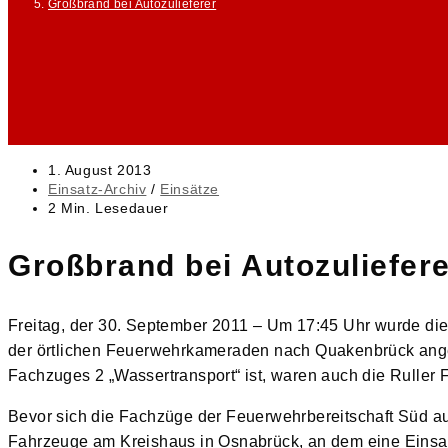
Großbrand bei Autozulieferer
Beitrag
1. August 2013
veröffentlicht:
Beitrags-
Einsatz-Archiv
/
Einsätze
Kategorie:
Lesedauer:
2 Min. Lesedauer
Großbrand bei Autozuliefere
Freitag, der 30. September 2011 – Um 17:45 Uhr wurde di
der örtlichen Feuerwehrkameraden nach Quakenbrück angef
Fachzuges 2 „Wassertransport“ ist, waren auch die Ruller 
Bevor sich die Fachzüge der Feuerwehrbereitschaft Süd a
Fahrzeuge am Kreishaus in Osnabrück, an dem eine Einsat