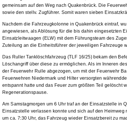
gemeinsam auf den Weg nach Quakenbrück. Die Feuerwehr R
sowie den stellv. Zugführer. Somit waren sieben Einsatzkrä
Nachdem die Fahrzeugkolonne in Quakenbrück eintraf, wur
angewiesen, als Ablösung für die bis dahin eingesetzten Ei
Einsatzleitwaagen (ELW) mit dem Führungsteam des Zuges
Zuteilung an die Einheitsführer der jeweiligen Fahrzeuge w
Das Ruller Tanklöschfahrzeug (TLF 16/25) bekam den Befeh
Löschangriff über diese zu ermöglichen. Als im Inneren 
der Feuerwehr Rulle abgezogen, um mit der Feuerwehr Ba
Feuerwehren Niedermark und Hilter versorgten währenddes
entspannt hatte und das Feuer zum größten Teil gelöscht
Regenerationspause.
Am Samstagmorgen um 6 Uhr traf an der Einsatzstelle in Q
Einsatzstelle verlassen konnte und sich auf den Heimweg
um ca. 7:30 Uhr, das Fahrzeug wieder Einsatzbereit zu m