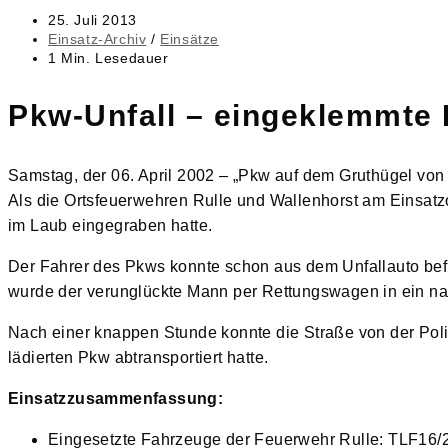
Beitrag
25. Juli 2013
veröffentlicht:
Beitrags-
Einsatz-Archiv
/
Einsätze
Kategorie:
Lesedauer:
1 Min. Lesedauer
Pkw-Unfall – eingeklemmte
Samstag, der 06. April 2002 – „Pkw auf dem Gruthügel v
Als die Ortsfeuerwehren Rulle und Wallenhorst am Einsatzo
im Laub eingegraben hatte.
Der Fahrer des Pkws konnte schon aus dem Unfallauto bef
wurde der verunglückte Mann per Rettungswagen in ein n
Nach einer knappen Stunde konnte die Straße von der Pol
lädierten Pkw abtransportiert hatte.
Einsatzzusammenfassung:
Eingesetzte Fahrzeuge der Feuerwehr Rulle: TLF16/