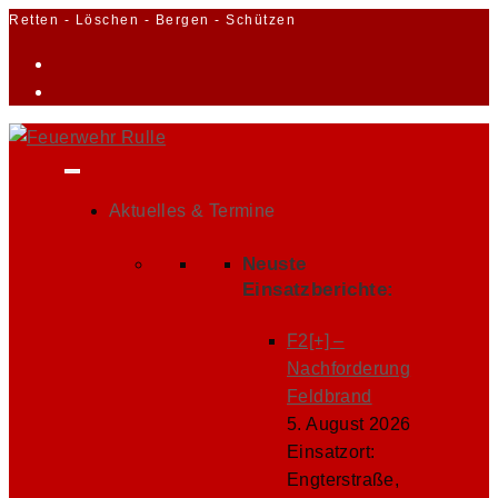
Zum
Retten - Löschen - Bergen - Schützen
Inhalt
springen
Aktuelles & Termine
Neuste
Einsatzberichte:
F2[+] –
Nachforderung
Feldbrand
5. August 2026
Einsatzort:
Engterstraße,