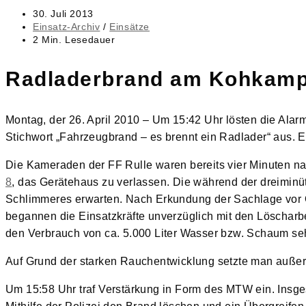
Beitrag
30. Juli 2013
veröffentlicht:
Beitrags-
Einsatz-Archiv
/
Einsätze
Kategorie:
Lesedauer:
2 Min. Lesedauer
Radladerbrand am Kohkam
Montag, der 26. April 2010 – Um 15:42 Uhr lösten die Al
Stichwort „Fahrzeugbrand – es brennt ein Radlader“ aus. E
Die Kameraden der FF Rulle waren bereits vier Minuten n
8
, das Gerätehaus zu verlassen. Die während der dreiminü
Schlimmeres erwarten. Nach Erkundung der Sachlage vor Ort
begannen die Einsatzkräfte unverzüglich mit den Löschar
den Verbrauch von ca. 5.000 Liter Wasser bzw. Schaum se
Auf Grund der starken Rauchentwicklung setzte man außerd
Um 15:58 Uhr traf Verstärkung in Form des MTW ein. Insg