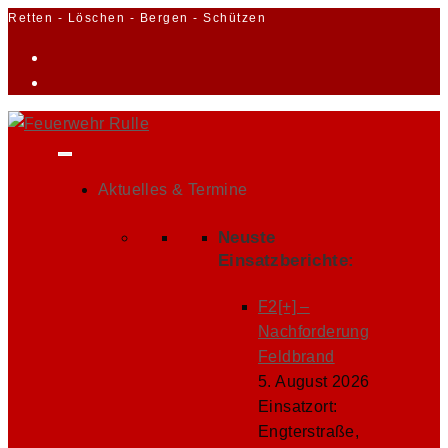
Zum
Retten - Löschen - Bergen - Schützen
Inhalt
springen
Aktuelles & Termine
Neuste
Einsatzberichte:
F2[+] –
Nachforderung
Feldbrand
5. August 2026
Einsatzort:
Engterstraße,