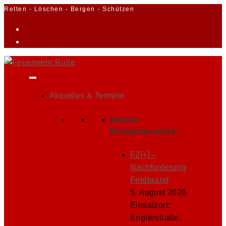
Zum
Retten - Löschen - Bergen - Schützen
Inhalt
springen
Aktuelles & Termine
Neuste
Einsatzberichte:
F2[+] –
Nachforderung
Feldbrand
5. August 2026
Einsatzort:
Engterstraße,