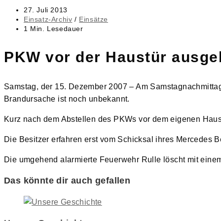
Beitrag
27. Juli 2013
veröffentlicht:
Beitrags-
Einsatz-Archiv
/
Einsätze
Kategorie:
Lesedauer:
1 Min. Lesedauer
PKW vor der Haustür ausge
Samstag, der 15. Dezember 2007 – Am Samstagnachmittag
Brandursache ist noch unbekannt.
Kurz nach dem Abstellen des PKWs vor dem eigenen Haus 
Die Besitzer erfahren erst vom Schicksal ihres Mercedes Be
Die umgehend alarmierte Feuerwehr Rulle löscht mit einem
Das könnte dir auch gefallen